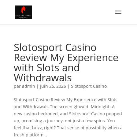
Slotosport Casino
Review My Experience
with Slots and
Withdrawals
par
admin
|
Juin 25, 2026
|
Slotosport Casino
Slotosport Casino Review My Experience with Slots
and Withdrawals The screen glowed. Midnight. A
new casino beckoned, and Slotosport Casino popped
up, promising a journey, not just a few spins. You
feel that buzz, right? That sense of possibility when a
fresh platform...