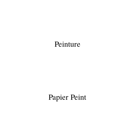
Peinture
Papier Peint