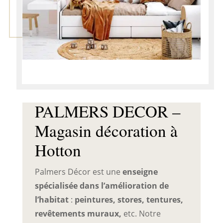
sa capacité à allier tradition et innovation, tout en
respectant les régulations strictes du pays. En
offrant des méthodes de paiement sécurisées et des
jeux équitables, ces plateformes garantissent non
seulement le plaisir, mais aussi la sécurité des
joueurs.
Caractéristique
Description
PALMERS DECOR –
Moderne et intuitive,
Interface
Magasin décoration à
facilitant la navigation.
Hotton
Large éventail allant
Sélection de
des machines à sous
jeux
Palmers Décor est une
enseigne
aux jeux de table.
spécialisée dans l’amélioration de
La mobilité est un aspect clé pour les nouveaux
l’habitat
:
peintures, stores, tentures,
casinos en ligne en Belgique. Avec l’augmentation de
revêtements muraux,
etc. Notre
l’utilisation des smartphones, ces plateformes ont