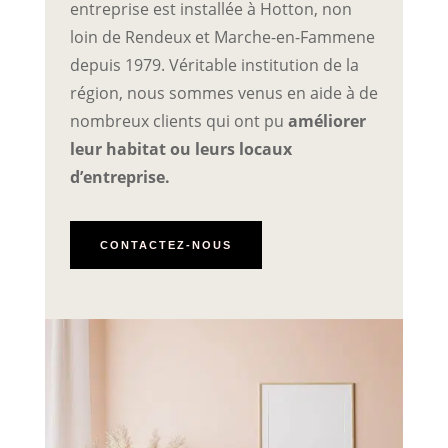
entreprise est installée à Hotton, non
optimisé leurs sites pour une utilisation mobile
loin de Rendeux et Marche-en-Fammene
fluide. De nombreuses plateformes proposent
depuis 1979. Véritable institution de la
également des applications dédiées, permettant aux
région, nous sommes venus en aide à de
joueurs de jouer à leurs jeux préférés en
déplacement, sans compromettre la qualité ou la
nombreux clients qui ont pu
améliorer
vitesse.
leur habitat ou leurs locaux
d’entreprise.
En matière de sécurité, le système de paiement de
ces casinos est souvent à la pointe de la technologie.
Les méthodes incluent des options populaires
CONTACTEZ-NOUS
comme les cartes de crédit, les portefeuilles
électroniques et parfois même les cryptomonnaies.
De plus, les joueurs bénéficient d’un service clientèle
réactif, disponible via chat en direct, email ou
téléphone, garantissant une assistance rapide et
efficace à tout moment.
Bonus de bienvenue généreux
Programme de fidélité attractif