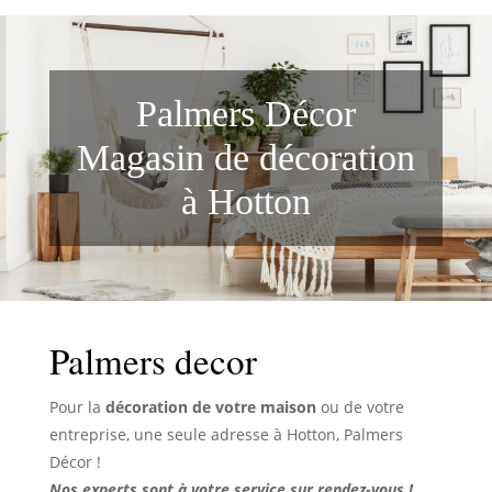
Palmers Décor
Magasin de décoration
à Hotton
Palmers decor
Pour la
décoration de votre maison
ou de votre
entreprise, une seule adresse à Hotton, Palmers
Décor !
Nos experts sont à votre service sur rendez-vous !