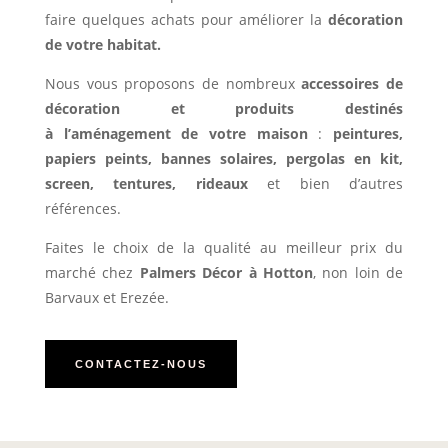
faire quelques achats pour améliorer la
décoration
de votre habitat.
Nous vous proposons de nombreux
accessoires de
décoration
et produits destinés
à
l’aménagement
de votre maison
:
peintures,
papiers peints, bannes solaires, pergolas en kit,
screen, tentures, rideaux
et bien d’autres
références.
Faites le choix de la qualité au meilleur prix du
marché chez
Palmers Décor à Hotton
, non loin de
Barvaux et Erezée.
CONTACTEZ-NOUS