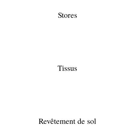
Stores
Tissus
Revêtement de sol