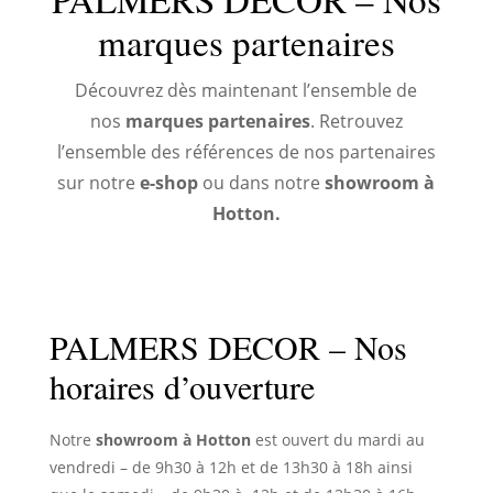
marques partenaires
Découvrez dès maintenant l’ensemble de
nos
marques partenaires
. Retrouvez
l’ensemble des références de nos partenaires
sur notre
e-shop
ou dans notre
showroom à
Hotton.
PALMERS DECOR – Nos
horaires d’ouverture
Notre
showroom à Hotton
est ouvert du mardi au
vendredi – de 9h30 à 12h et de 13h30 à 18h ainsi