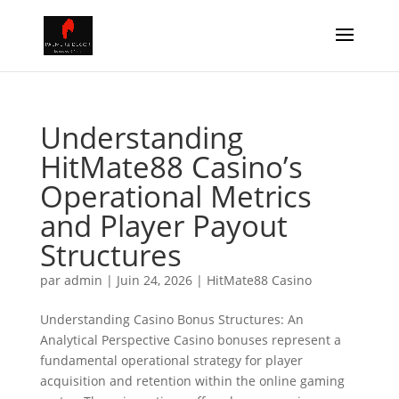
Understanding
HitMate88 Casino’s
Operational Metrics
and Player Payout
Structures
par
admin
|
Juin 24, 2026
|
HitMate88 Casino
Understanding Casino Bonus Structures: An
Analytical Perspective Casino bonuses represent a
fundamental operational strategy for player
acquisition and retention within the online gaming