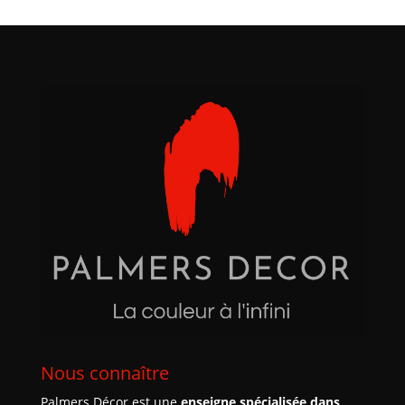
Nous connaître
Palmers Décor est une
enseigne spécialisée dans