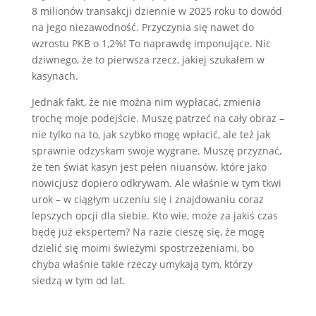
8 milionów transakcji dziennie w 2025 roku to dowód
na jego niezawodność. Przyczynia się nawet do
wzrostu PKB o 1,2%! To naprawdę imponujące. Nic
dziwnego, że to pierwsza rzecz, jakiej szukałem w
kasynach.
Jednak fakt, że nie można nim wypłacać, zmienia
trochę moje podejście. Muszę patrzeć na cały obraz –
nie tylko na to, jak szybko mogę wpłacić, ale też jak
sprawnie odzyskam swoje wygrane. Muszę przyznać,
że ten świat kasyn jest pełen niuansów, które jako
nowicjusz dopiero odkrywam. Ale właśnie w tym tkwi
urok – w ciągłym uczeniu się i znajdowaniu coraz
lepszych opcji dla siebie. Kto wie, może za jakiś czas
będę już ekspertem? Na razie cieszę się, że mogę
dzielić się moimi świeżymi spostrzeżeniami, bo
chyba właśnie takie rzeczy umykają tym, którzy
siedzą w tym od lat.