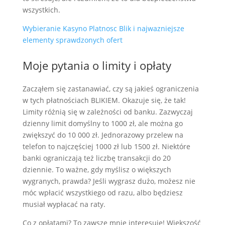
wszystkich.
Wybieranie Kasyno Platnosc Blik i najwazniejsze
elementy sprawdzonych ofert
Moje pytania o limity i opłaty
Zacząłem się zastanawiać, czy są jakieś ograniczenia
w tych płatnościach BLIKIEM. Okazuje się, że tak!
Limity różnią się w zależności od banku. Zazwyczaj
dzienny limit domyślny to 1000 zł, ale można go
zwiększyć do 10 000 zł. Jednorazowy przelew na
telefon to najczęściej 1000 zł lub 1500 zł. Niektóre
banki ograniczają też liczbę transakcji do 20
dziennie. To ważne, gdy myślisz o większych
wygranych, prawda? Jeśli wygrasz dużo, możesz nie
móc wpłacić wszystkiego od razu, albo będziesz
musiał wypłacać na raty.
Co z opłatami? To zawsze mnie interesuje! Większość