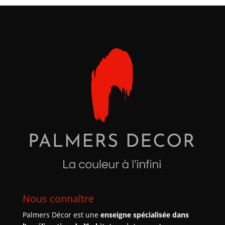
Nous connaître
Palmers Décor est une
enseigne spécialisée dans