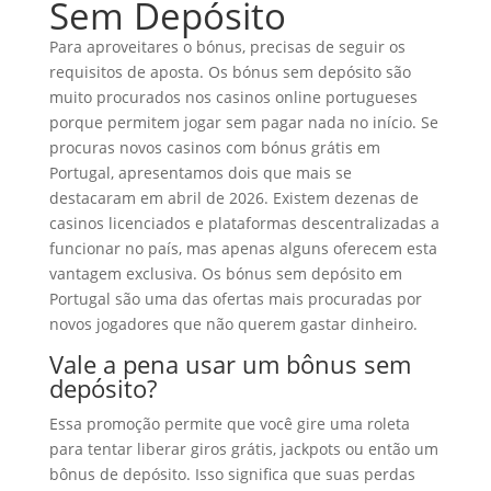
Sem Depósito
Para aproveitares o bónus, precisas de seguir os
requisitos de aposta. Os bónus sem depósito são
muito procurados nos casinos online portugueses
porque permitem jogar sem pagar nada no início. Se
procuras novos casinos com bónus grátis em
Portugal, apresentamos dois que mais se
destacaram em abril de 2026. Existem dezenas de
casinos licenciados e plataformas descentralizadas a
funcionar no país, mas apenas alguns oferecem esta
vantagem exclusiva. Os bónus sem depósito em
Portugal são uma das ofertas mais procuradas por
novos jogadores que não querem gastar dinheiro.
Vale a pena usar um bônus sem
depósito?
Essa promoção permite que você gire uma roleta
para tentar liberar giros grátis, jackpots ou então um
bônus de depósito. Isso significa que suas perdas