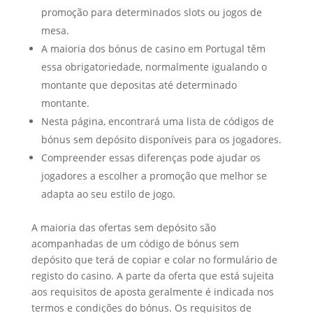
promoção para determinados slots ou jogos de
mesa.
A maioria dos bónus de casino em Portugal têm
essa obrigatoriedade, normalmente igualando o
montante que depositas até determinado
montante.
Nesta página, encontrará uma lista de códigos de
bónus sem depósito disponíveis para os jogadores.
Compreender essas diferenças pode ajudar os
jogadores a escolher a promoção que melhor se
adapta ao seu estilo de jogo.
A maioria das ofertas sem depósito são
acompanhadas de um código de bónus sem
depósito que terá de copiar e colar no formulário de
registo do casino. A parte da oferta que está sujeita
aos requisitos de aposta geralmente é indicada nos
termos e condições do bónus. Os requisitos de