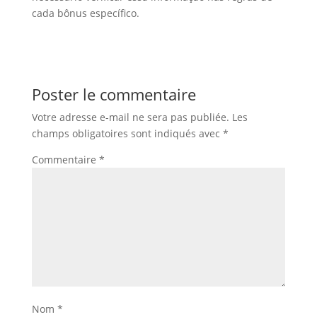
cada bônus específico.
Poster le commentaire
Votre adresse e-mail ne sera pas publiée.
Les
champs obligatoires sont indiqués avec
*
Commentaire
*
Nom
*