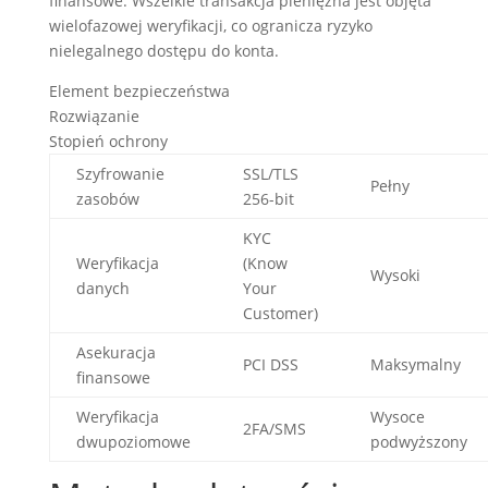
finansowe. Wszelkie transakcja pieniężna jest objęta
wielofazowej weryfikacji, co ogranicza ryzyko
nielegalnego dostępu do konta.
Element bezpieczeństwa
Rozwiązanie
Stopień ochrony
Szyfrowanie
SSL/TLS
Pełny
zasobów
256-bit
KYC
Weryfikacja
(Know
Wysoki
danych
Your
Customer)
Asekuracja
PCI DSS
Maksymalny
finansowe
Weryfikacja
Wysoce
2FA/SMS
dwupoziomowe
podwyższony