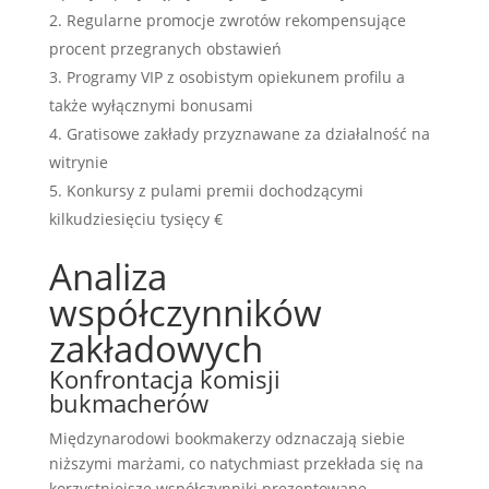
Regularne promocje zwrotów rekompensujące
procent przegranych obstawień
Programy VIP z osobistym opiekunem profilu a
także wyłącznymi bonusami
Gratisowe zakłady przyznawane za działalność na
witrynie
Konkursy z pulami premii dochodzącymi
kilkudziesięciu tysięcy €
Analiza
współczynników
zakładowych
Konfrontacja komisji
bukmacherów
Międzynarodowi bookmakerzy odznaczają siebie
niższymi marżami, co natychmiast przekłada się na
korzystniejsze współczynniki prezentowane