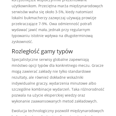
użytkownikom. Przeciętna marża międzynarodowych
serwisów waha się około 3-5%, kiedy natomiast
lokalni bukmacherzy zazwyczaj używają prowizje
przekraczające 7-9%. Owa odmienność potrafi
wydawać jawić mała, jednak przy regularnym
typowaniu istotnie wpływa na długoterminową
zyskowność.
Rozległość gamy typów
Specjalistyczne serwisy globalne zapewniają
mnóstwo opcji typów dla konkretnego meczu. Gracze
mogą zawierać zakłady nie tylko standardowe
rezultaty, ale również dokładne wskaźniki
indywidualne graczy, wydarzenia minutowe albo
szczególne kombinacje wydarzeń. Taka różnorodność
pozwala na użycie eksperckiej wiedzy oraz
wykonanie zaawansowanych metod zakładowych.
Ewolucja technologiczny pozwolił międzynarodowych