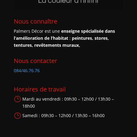
Nous connaître
Palmers Décor est une
enseigne spécialisée dans
l’amélioration de l’habitat
:
peintures, stores,
tentures, revêtements muraux,
Nous contacter
084/46.76.76
Horaires de travail
}
Mardi au vendredi : 09h30 – 12h00 / 13h30 –
18h00
}
Samedi : 09h30 – 12h00 / 13h30 – 16h00