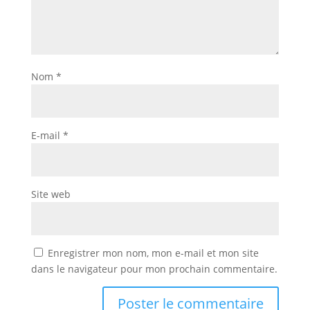
Nom
*
E-mail
*
Site web
Enregistrer mon nom, mon e-mail et mon site
dans le navigateur pour mon prochain commentaire.