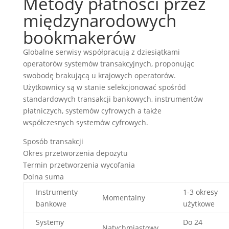
Metody płatności przez
międzynarodowych
bookmakerów
Globalne serwisy współpracują z dziesiątkami
operatorów systemów transakcyjnych, proponując
swobodę brakującą u krajowych operatorów.
Użytkownicy są w stanie selekcjonować spośród
standardowych transakcji bankowych, instrumentów
płatniczych, systemów cyfrowych a także
współczesnych systemów cyfrowych.
Sposób transakcji
Okres przetworzenia depozytu
Termin przetworzenia wycofania
Dolna suma
Instrumenty
1-3 okresy
Momentalny
bankowe
użytkowe
Systemy
Do 24
Natychmiastowy