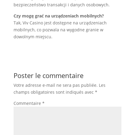
bezpieczeństwo transakcji i danych osobowych.
Czy mogę grać na urządzeniach mobilnych?
Tak, Viv Casino jest dostępne na urządzeniach
mobilnych, co pozwala na wygodne granie w
dowolnym miejscu.
Poster le commentaire
Votre adresse e-mail ne sera pas publiée.
Les
champs obligatoires sont indiqués avec
*
Commentaire
*