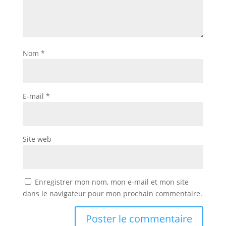
Nom
*
E-mail
*
Site web
Enregistrer mon nom, mon e-mail et mon site
dans le navigateur pour mon prochain commentaire.