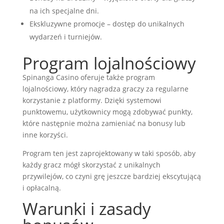
na ich specjalne dni.
Ekskluzywne promocje – dostęp do unikalnych
wydarzeń i turniejów.
Program lojalnościowy
Spinanga Casino oferuje także program
lojalnościowy, który nagradza graczy za regularne
korzystanie z platformy. Dzięki systemowi
punktowemu, użytkownicy mogą zdobywać punkty,
które następnie można zamieniać na bonusy lub
inne korzyści.
Program ten jest zaprojektowany w taki sposób, aby
każdy gracz mógł skorzystać z unikalnych
przywilejów, co czyni grę jeszcze bardziej ekscytującą
i opłacalną.
Warunki i zasady