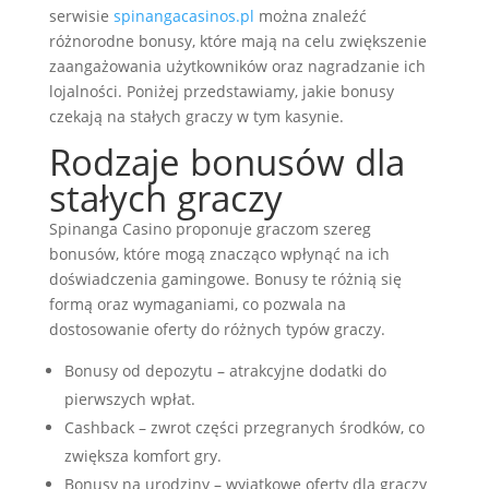
serwisie
spinangacasinos.pl
można znaleźć
różnorodne bonusy, które mają na celu zwiększenie
zaangażowania użytkowników oraz nagradzanie ich
lojalności. Poniżej przedstawiamy, jakie bonusy
czekają na stałych graczy w tym kasynie.
Rodzaje bonusów dla
stałych graczy
Spinanga Casino proponuje graczom szereg
bonusów, które mogą znacząco wpłynąć na ich
doświadczenia gamingowe. Bonusy te różnią się
formą oraz wymaganiami, co pozwala na
dostosowanie oferty do różnych typów graczy.
Bonusy od depozytu – atrakcyjne dodatki do
pierwszych wpłat.
Cashback – zwrot części przegranych środków, co
zwiększa komfort gry.
Bonusy na urodziny – wyjątkowe oferty dla graczy