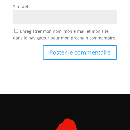
Site web
Enregistrer mon nom, mon e-mail et mon site
dans le navigateur pour mon prochain commentaire.