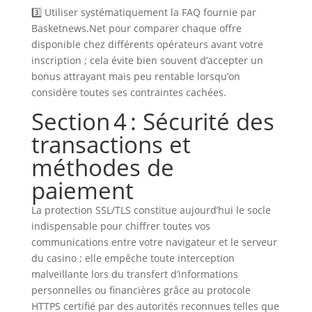
3️⃣ Utiliser systématiquement la FAQ fournie par
Basketnews.Net pour comparer chaque offre
disponible chez différents opérateurs avant votre
inscription ; cela évite bien souvent d’accepter un
bonus attrayant mais peu rentable lorsqu’on
considère toutes ses contraintes cachées.
Section 4 : Sécurité des
transactions et
méthodes de
paiement
La protection SSL/TLS constitue aujourd’hui le socle
indispensable pour chiffrer toutes vos
communications entre votre navigateur et le serveur
du casino ; elle empêche toute interception
malveillante lors du transfert d’informations
personnelles ou financières grâce au protocole
HTTPS certifié par des autorités reconnues telles que