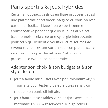
Paris sportifs & jeux hybrides
Certains nouveaux casinos en ligne proposent aussi
une plateforme sportsbook intégrée où vous pouvez
parier sur football Ligue 1 ou e‑sport comme
Counter‑Strike pendant que vous jouez aux slots
traditionnels ; cela crée une synergie intéressante
pour ceux qui veulent diversifier leurs sources de
revenu tout en restant sur un seul compte bancaire
sécurisé fourni par Basketnews.Net lors du
processus d’évaluation comparative.
Adapter son choix à son budget et à son
style de jeu
Jeux à faible mise : slots avec pari minimum €0,10
– parfaits pour tester plusieurs titres sans trop
risquer son bankroll initiale.
Jeux haute mise : tables VIP blackjack avec limite
maximale €5 000 – réservées aux high rollers