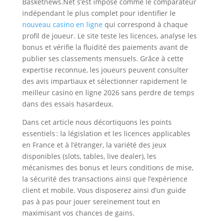
Basketnews.Net s’est imposé comme le comparateur
indépendant le plus complet pour identifier le
nouveau casino en ligne
qui correspond à chaque
profil de joueur. Le site teste les licences, analyse les
bonus et vérifie la fluidité des paiements avant de
publier ses classements mensuels. Grâce à cette
expertise reconnue, les joueurs peuvent consulter
des avis impartiaux et sélectionner rapidement le
meilleur casino en ligne 2026 sans perdre de temps
dans des essais hasardeux.
Dans cet article nous décortiquons les points
essentiels : la législation et les licences applicables
en France et à l’étranger, la variété des jeux
disponibles (slots, tables, live dealer), les
mécanismes des bonus et leurs conditions de mise,
la sécurité des transactions ainsi que l’expérience
client et mobile. Vous disposerez ainsi d’un guide
pas à pas pour jouer sereinement tout en
maximisant vos chances de gains.