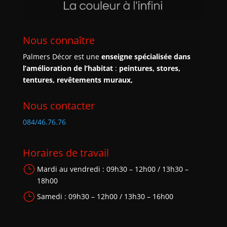
Nous connaître
Palmers Décor est une
enseigne spécialisée dans
l’amélioration de l’habitat
:
peintures, stores,
tentures, revêtements muraux,
Nous contacter
084/46.76.76
Horaires de travail
}
Mardi au vendredi : 09h30 – 12h00 / 13h30 –
18h00
}
Samedi : 09h30 – 12h00 / 13h30 – 16h00