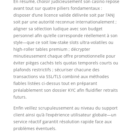
En résumé, choisir judicieusement son casino repose
avant tout sur quatre piliers fondamentaux :
disposer d’une licence valide délivrée soit par l’ANJ
soit par une autorité reconnue internationalement ;
aligner sa sélection ludique avec son budget
personnel afin qu’elle corresponde réellement à son
style—que ce soit low‑stake slots ultra‑volatiles ou
high‑roller tables premium ; décrypter
minutieusement chaque offre promotionnelle pour
éviter pièges cachés tels quotas temporels courts ou
plafonds restrictifs ; sécuriser chacune des
transactions via SSL/TLS combiné aux méthodes
fiables listées ci‑dessus tout en préparant
préalablement son dossier KYC afin fluidifier retraits
futurs.
Enfin veillez scrupuleusement au niveau du support
client ainsi qu’à l’expérience utilisateur globale—un
service réactif garantit résolution rapide face aux
problèmes éventuels.