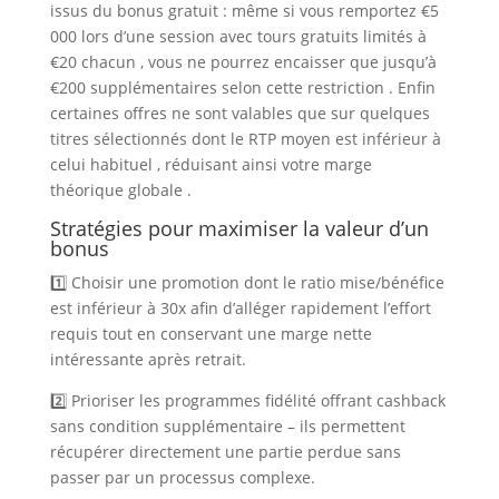
issus du bonus gratuit : même si vous remportez €5
000 lors d’une session avec tours gratuits limités à
€20 chacun , vous ne pourrez encaisser que jusqu’à
€200 supplémentaires selon cette restriction . Enfin
certaines offres ne sont valables que sur quelques
titres sélectionnés dont le RTP moyen est inférieur à
celui habituel , réduisant ainsi votre marge
théorique globale .
Stratégies pour maximiser la valeur d’un
bonus
1️⃣ Choisir une promotion dont le ratio mise/bénéfice
est inférieur à 30x afin d’alléger rapidement l’effort
requis tout en conservant une marge nette
intéressante après retrait.
2️⃣ Prioriser les programmes fidélité offrant cashback
sans condition supplémentaire – ils permettent
récupérer directement une partie perdue sans
passer par un processus complexe.