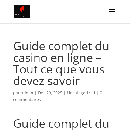
Guide complet du
casino en ligne –
Tout ce que vous
devez savoir
par
admin
|
Déc 29, 2025
|
Uncategorized
|
0
commentaires
Guide complet du