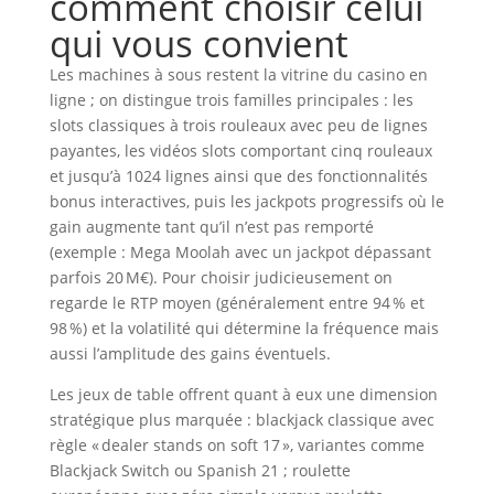
comment choisir celui
qui vous convient
Les machines à sous restent la vitrine du casino en
ligne ; on distingue trois familles principales : les
slots classiques à trois rouleaux avec peu de lignes
payantes, les vidéos slots comportant cinq rouleaux
et jusqu’à 1024 lignes ainsi que des fonctionnalités
bonus interactives, puis les jackpots progressifs où le
gain augmente tant qu’il n’est pas remporté
(exemple : Mega Moolah avec un jackpot dépassant
parfois 20 M€). Pour choisir judicieusement on
regarde le RTP moyen (généralement entre 94 % et
98 %) et la volatilité qui détermine la fréquence mais
aussi l’amplitude des gains éventuels.
Les jeux de table offrent quant à eux une dimension
stratégique plus marquée : blackjack classique avec
règle « dealer stands on soft 17 », variantes comme
Blackjack Switch ou Spanish 21 ; roulette