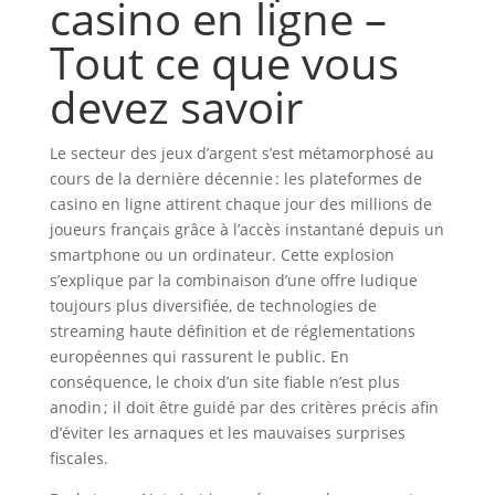
casino en ligne –
Tout ce que vous
devez savoir
Le secteur des jeux d’argent s’est métamorphosé au
cours de la dernière décennie : les plateformes de
casino en ligne attirent chaque jour des millions de
joueurs français grâce à l’accès instantané depuis un
smartphone ou un ordinateur. Cette explosion
s’explique par la combinaison d’une offre ludique
toujours plus diversifiée, de technologies de
streaming haute définition et de réglementations
européennes qui rassurent le public. En
conséquence, le choix d’un site fiable n’est plus
anodin ; il doit être guidé par des critères précis afin
d’éviter les arnaques et les mauvaises surprises
fiscales.