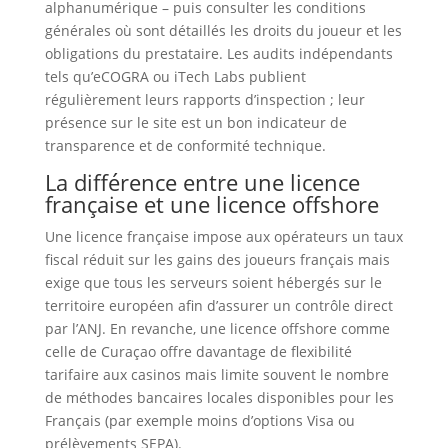
alphanumérique – puis consulter les conditions
générales où sont détaillés les droits du joueur et les
obligations du prestataire. Les audits indépendants
tels qu’eCOGRA ou iTech Labs publient
régulièrement leurs rapports d’inspection ; leur
présence sur le site est un bon indicateur de
transparence et de conformité technique.
La différence entre une licence
française et une licence offshore
Une licence française impose aux opérateurs un taux
fiscal réduit sur les gains des joueurs français mais
exige que tous les serveurs soient hébergés sur le
territoire européen afin d’assurer un contrôle direct
par l’ANJ. En revanche, une licence offshore comme
celle de Curaçao offre davantage de flexibilité
tarifaire aux casinos mais limite souvent le nombre
de méthodes bancaires locales disponibles pour les
Français (par exemple moins d’options Visa ou
prélèvements SEPA).