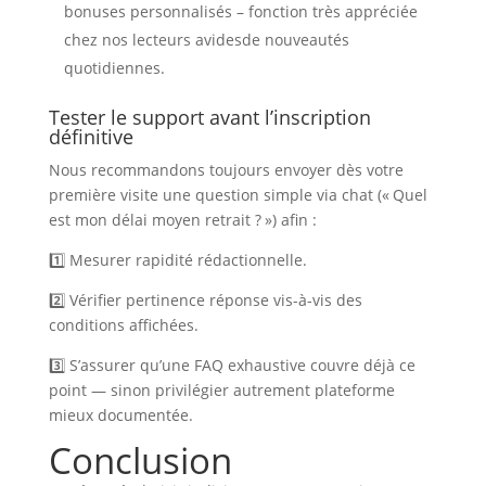
bonuses personnalisés – fonction très appréciée
chez nos lecteurs avidesde nouveautés
quotidiennes.​
Tester le support avant l’inscription
définitive
Nous recommandons toujours envoyer dès votre
première visite une question simple via chat (« Quel
est mon délai moyen retrait ? ») afin :
1️⃣ Mesurer rapidité rédactionnelle.
2️⃣ Vérifier pertinence réponse vis-à-vis des
conditions affichées.
3️⃣ S’assurer qu’une FAQ exhaustive couvre déjà ce
point — sinon privilégier autrement plateforme
mieux documentée.
Conclusion