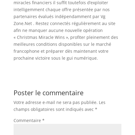
miracles financiers il suffit toutefois d’exploiter
intelligemment chaque offre présentée par nos
partenaires évalués indépendamment par Vg
Zone.Net . Restez connectés régulièrement au site
afin ne manquer aucune nouvelle opération
« Christmas Miracle Wins », profiter pleinement des
meilleures conditions disponibles sur le marché
francophone et préparer dès maintenant votre
prochaine victoire sous le gui numérique.
Poster le commentaire
Votre adresse e-mail ne sera pas publiée.
Les
champs obligatoires sont indiqués avec
*
Commentaire
*