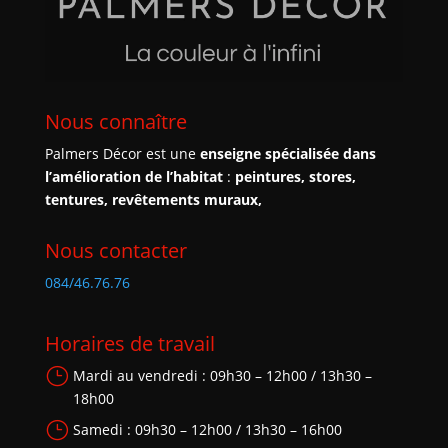
Nous connaître
Palmers Décor est une
enseigne spécialisée dans
l’amélioration de l’habitat
:
peintures, stores,
tentures, revêtements muraux,
Nous contacter
084/46.76.76
Horaires de travail
}
Mardi au vendredi : 09h30 – 12h00 / 13h30 –
18h00
}
Samedi : 09h30 – 12h00 / 13h30 – 16h00