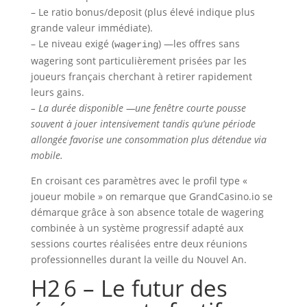
– Le ratio bonus/deposit (plus élevé indique plus
grande valeur immédiate).
– Le niveau exigé (
) —les offres sans
wagering
wagering sont particulièrement prisées par les
joueurs français cherchant à retirer rapidement
leurs gains.
– La durée disponible —une fenêtre courte pousse
souvent à jouer intensivement tandis qu’une période
allongée favorise une consommation plus détendue via
mobile.
En croisant ces paramètres avec le profil type «
joueur mobile » on remarque que GrandCasino.io se
démarque grâce à son absence totale de wagering
combinée à un système progressif adapté aux
sessions courtes réalisées entre deux réunions
professionnelles durant la veille du Nouvel An.
H2 6 – Le futur des