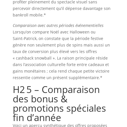
profiter pleinement du spectacle visuel sans
percevoir directement qu’il dépense davantage son
bankroll mobile.*
Comparaison avec autres périodes événementielles
Lorsqu’on compare Noël avec Halloween ou
Saint‑Patrick, on constate que la période festive
génère non seulement plus de spins mais aussi un
taux de conversion plus élevé vers les offres
« cashback snowball ». La raison principale réside
dans l’association culturelle forte entre cadeaux et
gains monétaires ; cela rend chaque petite victoire
ressentie comme un présent supplémentaire.*
H2 5 – Comparaison
des bonus &
promotions spéciales
fin d’année
Voici un aperçu synthétique des offres proposées