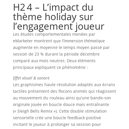
H2 4 – L’impact du
thème holiday sur
l’engagement joueur
Les études comportementales menées par
eMarketer montrent que
l’immersion thématique
augmente en moyenne le temps moyen passé par
session de 23 % durant la période décembre
comparé aux mois neutres. Deux éléments
principaux expliquent ce phénomène :
Effet visuel & sonore
Les graphismes haute résolution adaptés aux écrans
tactiles présentent des flocons animés qui réagissent
au mouvement du rouleau ainsi qu’une bande‑son
originale jouée en boucle douce mais entraînante
(« Sleigh Bells Remix »). Cette double stimulation
sensorielle crée une boucle feedback positive
incitant le joueur à prolonger sa session pour