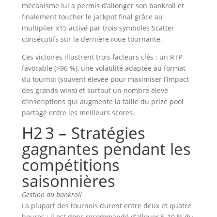
mécanisme lui a permis d’allonger son bankroll et
finalement toucher le jackpot final grâce au
multiplier x15 activé par trois symboles Scatter
consécutifs sur la dernière roue tournante.
Ces victoires illustrent trois facteurs clés : un RTP
favorable (>96 %), une volatilité adaptée au format
du tournoi (souvent élevée pour maximiser l’impact
des grands wins) et surtout un nombre élevé
d’inscriptions qui augmente la taille du prize pool
partagé entre les meilleurs scores.
H2 3 – Stratégies
gagnantes pendant les
compétitions
saisonnières
Gestion du bankroll
La plupart des tournois durent entre deux et quatre
heures ; il est donc recommandé d’allouer 5‑10 % du