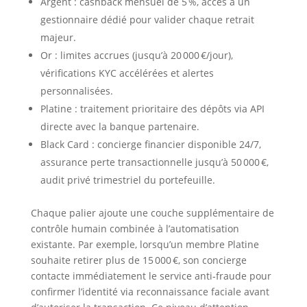
Argent : cashback mensuel de 5 %, accès à un
gestionnaire dédié pour valider chaque retrait
majeur.
Or : limites accrues (jusqu’à 20 000 €/jour),
vérifications KYC accélérées et alertes
personnalisées.
Platine : traitement prioritaire des dépôts via API
directe avec la banque partenaire.
Black Card : concierge financier disponible 24/7,
assurance perte transactionnelle jusqu’à 50 000 €,
audit privé trimestriel du portefeuille.
Chaque palier ajoute une couche supplémentaire de
contrôle humain combinée à l’automatisation
existante. Par exemple, lorsqu’un membre Platine
souhaite retirer plus de 15 000 €, son concierge
contacte immédiatement le service anti‑fraude pour
confirmer l’identité via reconnaissance faciale avant