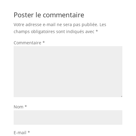
Poster le commentaire
Votre adresse e-mail ne sera pas publiée.
Les
champs obligatoires sont indiqués avec
*
Commentaire
*
Nom
*
E-mail
*