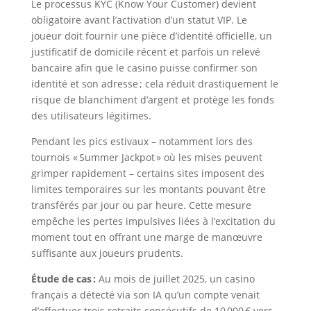
Le processus KYC (Know Your Customer) devient
obligatoire avant l’activation d’un statut VIP. Le
joueur doit fournir une pièce d’identité officielle, un
justificatif de domicile récent et parfois un relevé
bancaire afin que le casino puisse confirmer son
identité et son adresse ; cela réduit drastiquement le
risque de blanchiment d’argent et protège les fonds
des utilisateurs légitimes.
Pendant les pics estivaux – notamment lors des
tournois « Summer Jackpot » où les mises peuvent
grimper rapidement – certains sites imposent des
limites temporaires sur les montants pouvant être
transférés par jour ou par heure. Cette mesure
empêche les pertes impulsives liées à l’excitation du
moment tout en offrant une marge de manœuvre
suffisante aux joueurs prudents.
Étude de cas :
Au mois de juillet 2025, un casino
français a détecté via son IA qu’un compte venait
d’effectuer trois retraits consécutifs de 10 000 € vers