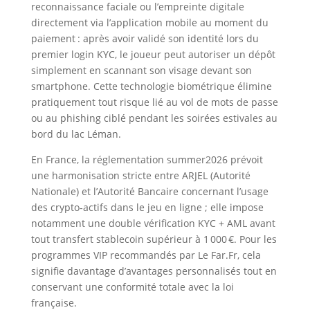
reconnaissance faciale ou l’empreinte digitale
directement via l’application mobile au moment du
paiement : après avoir validé son identité lors du
premier login KYC, le joueur peut autoriser un dépôt
simplement en scannant son visage devant son
smartphone. Cette technologie biométrique élimine
pratiquement tout risque lié au vol de mots de passe
ou au phishing ciblé pendant les soirées estivales au
bord du lac Léman.
En France, la réglementation summer2026 prévoit
une harmonisation stricte entre ARJEL (Autorité
Nationale) et l’Autorité Bancaire concernant l’usage
des crypto‑actifs dans le jeu en ligne ; elle impose
notamment une double vérification KYC + AML avant
tout transfert stablecoin supérieur à 1 000 €. Pour les
programmes VIP recommandés par Le Far.Fr, cela
signifie davantage d’avantages personnalisés tout en
conservant une conformité totale avec la loi
française.