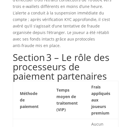
trois e‑wallets différents en moins d’une heure.
L’alerte a conduit à la suspension immédiate du
compte ; après vérification KYC approfondie, il s’est
avéré qu’il s’agissait d’une tentative de fraude
organisée depuis l’étranger. Le joueur a été rétabli
avec ses fonds intacts grâce aux protocoles
anti‑fraude mis en place.
Section 3 – Le rôle des
processeurs de
paiement partenaires
Frais
Temps
Méthode
appliqués
moyen de
de
aux
traitement
paiement
joueurs
(VIP)
premium
Aucun