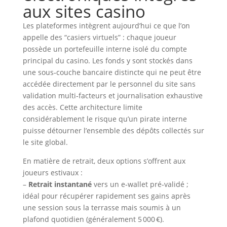
aux sites casino
Les plateformes intègrent aujourd’hui ce que l’on
appelle des “casiers virtuels” : chaque joueur
possède un portefeuille interne isolé du compte
principal du casino. Les fonds y sont stockés dans
une sous‑couche bancaire distincte qui ne peut être
accédée directement par le personnel du site sans
validation multi‑facteurs et journalisation exhaustive
des accès. Cette architecture limite
considérablement le risque qu’un pirate interne
puisse détourner l’ensemble des dépôts collectés sur
le site global.
En matière de retrait, deux options s’offrent aux
joueurs estivaux :
–
Retrait instantané
vers un e‑wallet pré‑validé ;
idéal pour récupérer rapidement ses gains après
une session sous la terrasse mais soumis à un
plafond quotidien (généralement 5 000 €).