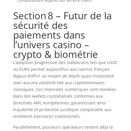
contestations auprès du service client.
Section 8 – Futur de la
sécurité des
paiements dans
l’univers casino –
crypto & biométrie
L’adoption progressive des stablecoins tels que USDC
ou EURS permet aujourd’hui aux casinos français
légaux d’offrir un moyen de dépôt quasi instantané
avec aucune volatilité liée aux cryptomonnaies
classiques. Ces monnaies numériques sont stockées
dans des wallets custodialisés conformes aux
directives AML européennes, garantissant ainsi
traçabilité et protection juridique comparable aux
virements bancaires traditionnels.
Parallèlement, plusieurs opérateurs testent déjà la