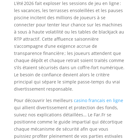
L’été 2026 fait exploser les sessions de jeu en ligne :
les vacances, les terrasses ensoleillées et les pauses
piscine incitent des millions de joueurs à se
connecter pour tenter leur chance sur les machines
à sous à haute volatilité ou les tables de blackjack au
RTP attractif. Cette affluence saisonnière
s’accompagne d’une exigence accrue de
transparence financière ; les joueurs attendent que
chaque dépôt et chaque retrait soient traités comme
s’ils étaient sécurisés dans un coffre‑fort numérique.
Le besoin de confiance devient alors le critère
principal qui sépare le simple passe‑temps du vrai
divertissement responsable.
Pour découvrir les meilleurs
casino francais en ligne
qui allient divertissement et protection des fonds,
suivez nos explications détaillées… Le Far.Fr se
positionne comme le guide impartial qui décortique
chaque mécanisme de sécurité afin que vous
puissiez profiter pleinement de vos parties estivales