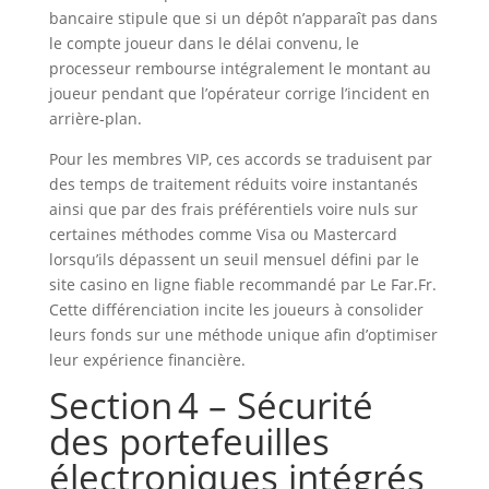
bancaire stipule que si un dépôt n’apparaît pas dans
le compte joueur dans le délai convenu, le
processeur rembourse intégralement le montant au
joueur pendant que l’opérateur corrige l’incident en
arrière‑plan.
Pour les membres VIP, ces accords se traduisent par
des temps de traitement réduits voire instantanés
ainsi que par des frais préférentiels voire nuls sur
certaines méthodes comme Visa ou Mastercard
lorsqu’ils dépassent un seuil mensuel défini par le
site casino en ligne fiable recommandé par Le Far.Fr.
Cette différenciation incite les joueurs à consolider
leurs fonds sur une méthode unique afin d’optimiser
leur expérience financière.
Section 4 – Sécurité
des portefeuilles
électroniques intégrés