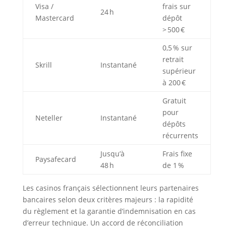
Visa /
frais sur
24 h
Mastercard
dépôt
> 500 €
0,5 % sur
retrait
Skrill
Instantané
supérieur
à 200 €
Gratuit
pour
Neteller
Instantané
dépôts
récurrents
Jusqu’à
Frais fixe
Paysafecard
48 h
de 1 %
Les casinos français sélectionnent leurs partenaires
bancaires selon deux critères majeurs : la rapidité
du règlement et la garantie d’indemnisation en cas
d’erreur technique. Un accord de réconciliation