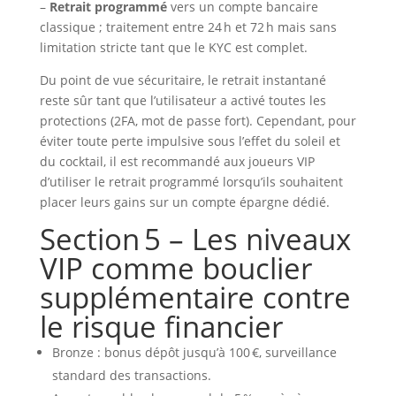
–
Retrait programmé
vers un compte bancaire
classique ; traitement entre 24 h et 72 h mais sans
limitation stricte tant que le KYC est complet.
Du point de vue sécuritaire, le retrait instantané
reste sûr tant que l’utilisateur a activé toutes les
protections (2FA, mot de passe fort). Cependant, pour
éviter toute perte impulsive sous l’effet du soleil et
du cocktail, il est recommandé aux joueurs VIP
d’utiliser le retrait programmé lorsqu’ils souhaitent
placer leurs gains sur un compte épargne dédié.
Section 5 – Les niveaux
VIP comme bouclier
supplémentaire contre
le risque financier
Bronze : bonus dépôt jusqu’à 100 €, surveillance
standard des transactions.